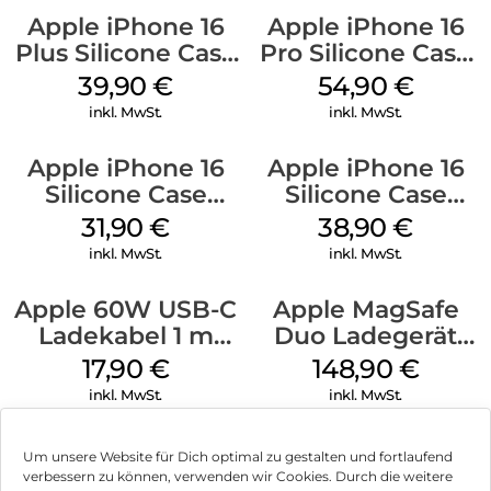
Apple iPhone 16
Apple iPhone 16
Plus Silicone Case
Pro Silicone Case
MagSafe Plum
MagSafe Black
39,90
€
54,90
€
inkl. MwSt.
inkl. MwSt.
Apple iPhone 16
Apple iPhone 16
Silicone Case
Silicone Case
MagSafe Fuchsia
MagSafe
31,90
€
38,90
€
Ultramarine
inkl. MwSt.
inkl. MwSt.
Apple 60W USB-C
Apple MagSafe
Ladekabel 1 m
Duo Ladegerät
Weiß
Weiß
17,90
€
148,90
€
inkl. MwSt.
inkl. MwSt.
Um unsere Website für Dich optimal zu gestalten und fortlaufend
verbessern zu können, verwenden wir Cookies. Durch die weitere