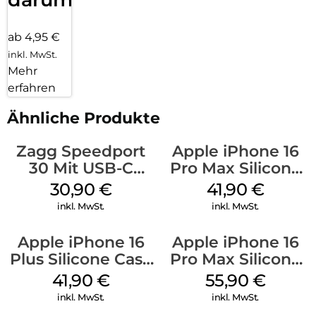
ab 4,95 €
inkl. MwSt.
Mehr
erfahren
Ähnliche Produkte
Zagg Speedport
Apple iPhone 16
30 Mit USB-C
Pro Max Silicone
Kabel Weiß
Case MagSafe
30,90
€
41,90
€
Ultramarine
inkl. MwSt.
inkl. MwSt.
Apple iPhone 16
Apple iPhone 16
Plus Silicone Case
Pro Max Silicone
MagSafe Stone
Case MagSafe
41,90
€
55,90
€
Gray
Stone Gray
inkl. MwSt.
inkl. MwSt.