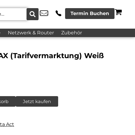
Termin Buchen
e
Netzwerk & Router
Zubehör
AX (Tarifvermarktung) Weiß
korb
Jetzt kaufen
ta Act