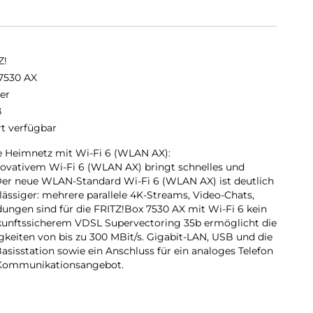
Z!
7530 AX
er
ß
rt verfügbar
lle Heimnetz mit Wi-Fi 6 (WLAN AX):
novativem Wi-Fi 6 (WLAN AX) bringt schnelles und
Der neue WLAN-Standard Wi-Fi 6 (WLAN AX) ist deutlich
rlässiger: mehrere parallele 4K-Streams, Video-Chats,
gen sind für die FRITZ!Box 7530 AX mit Wi-Fi 6 kein
kunftssicherem VDSL Supervectoring 35b ermöglicht die
keiten von bis zu 300 MBit/s. Gigabit-LAN, USB und die
sisstation sowie ein Anschluss für ein analoges Telefon
e Kommunikationsangebot.
) für ein Mesh-Heimnetz mit vielen WLAN-Endgeräten:
LAN AX) trägt der stetig wachsenden Zahl an WLAN-