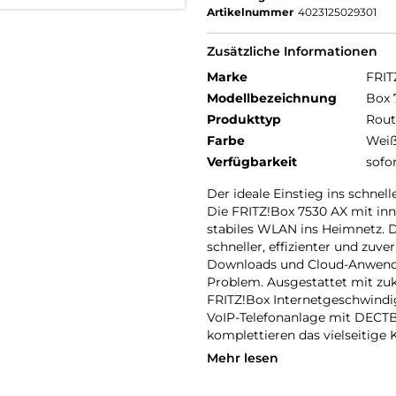
Artikelnummer
4023125029301
Zusätzliche Informationen
Marke
FRIT
Modellbezeichnung
Box 
Produkttyp
Rout
Farbe
Wei
Verfügbarkeit
sofo
Der ideale Einstieg ins schne
Die FRITZ!Box 7530 AX mit in
stabiles WLAN ins Heimnetz. 
schneller, effizienter und zuve
Downloads und Cloud-Anwendun
Problem. Ausgestattet mit zu
FRITZ!Box Internetgeschwindig
VoIP-Telefonanlage mit DECTBa
komplettieren das vielseitig
Mehr lesen
Innovatives Wi-Fi 6 (WLAN AX
Der neue Standard Wi-Fi 6 (W