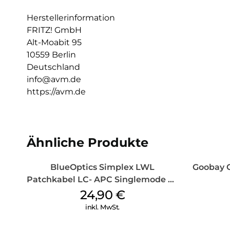
Herstellerinformation
FRITZ! GmbH
Alt-Moabit 95
10559 Berlin
Deutschland
info@avm.de
https://avm.de
Ähnliche Produkte
BlueOptics Simplex LWL
Goobay 
Patchkabel LC- APC Singlemode 20
m Yellow
24,90
€
inkl. MwSt.