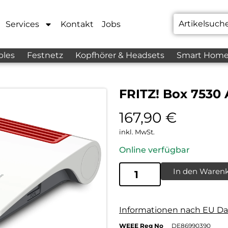
Services
Kontakt
Jobs
bles
Festnetz
Kopfhörer & Headsets
Smart Hom
FRITZ! Box 7530 
167,90
€
inkl. MwSt.
Online verfügbar
In den Waren
Informationen nach EU Da
WEEE Reg No
DE86990390