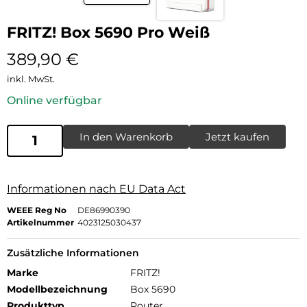
FRITZ! Box 5690 Pro Weiß
389,90
€
inkl. MwSt.
Online verfügbar
In den Warenkorb
Jetzt kaufen
Informationen nach EU Data Act
WEEE Reg No
DE86990390
Artikelnummer
4023125030437
Zusätzliche Informationen
Marke
FRITZ!
Modellbezeichnung
Box 5690
Produkttyp
Router