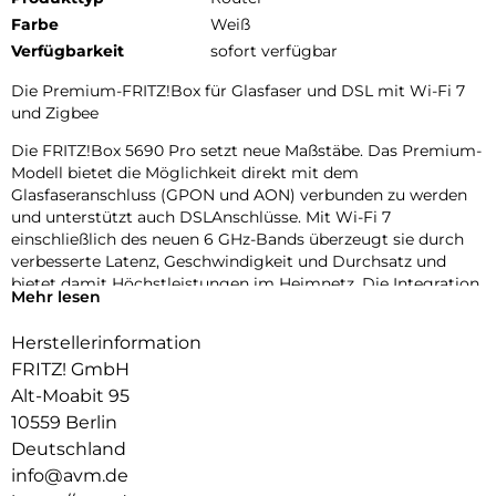
Farbe
Weiß
Verfügbarkeit
sofort verfügbar
Die Premium-FRITZ!Box für Glasfaser und DSL mit Wi-Fi 7
und Zigbee
Die FRITZ!Box 5690 Pro setzt neue Maßstäbe. Das Premium-
Modell bietet die Möglichkeit direkt mit dem
Glasfaseranschluss (GPON und AON) verbunden zu werden
und unterstützt auch DSLAnschlüsse. Mit Wi-Fi 7
einschließlich des neuen 6 GHz-Bands überzeugt sie durch
verbesserte Latenz, Geschwindigkeit und Durchsatz und
bietet damit Höchstleistungen im Heimnetz. Die Integration
Mehr lesen
des Zigbee-Funkstandards ermöglicht die Nutzung vieler
smarter Anwendungen im Bereich Energieeffizienz, Heizen
Herstellerinformation
und Licht. Gigabit-LAN-Anschlüsse, 2,5G LAN Port,
FRITZ! GmbH
komfortable Telefonie, VPN, WLAN-Gastzugang, Firewall und
USB 3.1 für Speichermedien runden die Ausstattung ab. Die
Alt-Moabit 95
FRITZ!Box 5690 Pro stellt das nächste Level für
10559 Berlin
anspruchsvolle Breitbandanwendungen dar und ist bereit für
Deutschland
Echtzeitanwendungen wie Virtual Reality, Cloud Computing
info@avm.de
und Gaming.