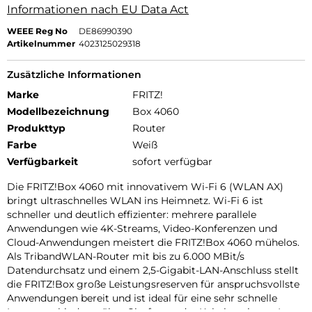
Informationen nach EU Data Act
WEEE Reg No
DE86990390
Artikelnummer
4023125029318
Zusätzliche Informationen
Marke
FRITZ!
Modellbezeichnung
Box 4060
Produkttyp
Router
Farbe
Weiß
Verfügbarkeit
sofort verfügbar
Die FRITZ!Box 4060 mit innovativem Wi-Fi 6 (WLAN AX)
bringt ultraschnelles WLAN ins Heimnetz. Wi-Fi 6 ist
schneller und deutlich effizienter: mehrere parallele
Anwendungen wie 4K-Streams, Video-Konferenzen und
Cloud-Anwendungen meistert die FRITZ!Box 4060 mühelos.
Als TribandWLAN-Router mit bis zu 6.000 MBit/s
Datendurchsatz und einem 2,5-Gigabit-LAN-Anschluss stellt
die FRITZ!Box große Leistungsreserven für anspruchsvollste
Anwendungen bereit und ist ideal für eine sehr schnelle
Internetanbindung über Glasfaser oder Kabel geeignet. Im