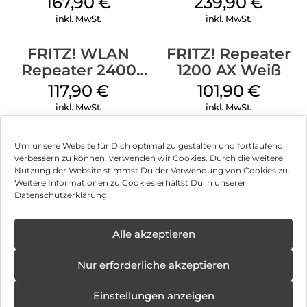
167,90
€
239,90
€
Speicher sowie Online-Speicher und darauf abgelegte Inhalte
inkl. MwSt.
inkl. MwSt.
ins Heimnetz. Dank integriertem Mediaserver mit NAS-
Anbindung werden gespeicherte Filme, Musik und Bilder
FRITZ! WLAN
FRITZ! Repeater
verfügbar gemacht und können z. B. per Smartphone an
Repeater 2400
1200 AX Weiß
Wiedergabegeräte verteilt werden. Die FRITZ!Box 4060
bildet damit eine leistungsfähige Plattform für vernetzte
Weiß
117,90
€
101,90
€
Multimedia-Anwendungen wie IPTV, Video on Demand oder
inkl. MwSt.
inkl. MwSt.
4K-Streaming.
Um unsere Website für Dich optimal zu gestalten und fortlaufend
verbessern zu können, verwenden wir Cookies. Durch die weitere
Nutzung der Website stimmst Du der Verwendung von Cookies zu.
Impressum
Weitere Informationen zu Cookies erhältst Du in unserer
Datenschutzerklärung.
AGB
Datenschutz
Alle akzeptieren
Vertrag widerrufen
Nur erforderliche akzeptieren
Hinweis zur Batterieentsorgung
Einstellungen anzeigen