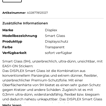
Artikelnummer
4028778125127
Zusätzliche Informationen
Marke
Displex
Modellbezeichnung
Smart Glass
Produkttyp
Displayschutz
Farbe
Transparent
Verfügbarkeit
sofort verfügbar
Smart Glass (9H), unzerbrechlich, ultra-dünn, unsichtbar, mit
EASY-ON Stickern:
Das DISPLEX Smart Glass ist die Kombination aus
konventionellem Panzerglas und extrem dünner, flexibler,
unzerbrechlicher Premium-Schutzfolie. Mit einer
Oberflächenhärte von 9H bietet es einen sehr guten Schutz
gegen Kratzer und andere Schäden. Zugleich ist es mit
0,3mm ultra-dünn, widerstandsfähig, flexibel bzw. biegsam
und dadurch nahezu unkaputtbar. Das DISPLEX Smart Glass
wird mit modernster Lasertechnologie in unserer
Mehr lesen