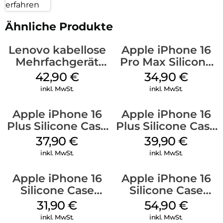
erfahren
Ähnliche Produkte
Lenovo kabellose
Apple iPhone 16
Mehrfachgerät
Pro Max Silicone
Luna Grey
Case MagSafe
42,90
€
34,90
€
Denim
inkl. MwSt.
inkl. MwSt.
Apple iPhone 16
Apple iPhone 16
Plus Silicone Case
Plus Silicone Case
MagSafe Lake
MagSafe Plum
37,90
€
39,90
€
Green
inkl. MwSt.
inkl. MwSt.
Apple iPhone 16
Apple iPhone 16
Silicone Case
Silicone Case
MagSafe Fuchsia
MagSafe Lake
31,90
€
54,90
€
Green
inkl. MwSt.
inkl. MwSt.