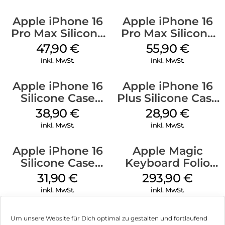
Apple iPhone 16
Apple iPhone 16
Pro Max Silicone
Pro Max Silicone
Case MagSafe
Case MagSafe
47,90
€
55,90
€
Black
Stone Gray
inkl. MwSt.
inkl. MwSt.
Apple iPhone 16
Apple iPhone 16
Silicone Case
Plus Silicone Case
MagSafe
MagSafe Black
38,90
€
28,90
€
Ultramarine
inkl. MwSt.
inkl. MwSt.
Apple iPhone 16
Apple Magic
Silicone Case
Keyboard Folio
MagSafe Fuchsia
iPad 10.9″ (10.Gen.)
31,90
€
293,90
€
Weiß
inkl. MwSt.
inkl. MwSt.
Um unsere Website für Dich optimal zu gestalten und fortlaufend