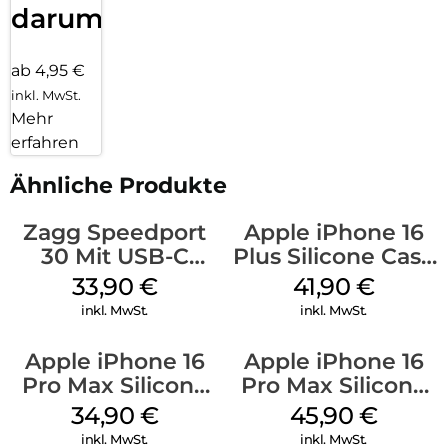
darum!
ab 4,95 €
inkl. MwSt.
Mehr
erfahren
Ähnliche Produkte
Zagg Speedport
Apple iPhone 16
30 Mit USB-C
Plus Silicone Case
Kabel Weiß
MagSafe Stone
33,90
€
41,90
€
Gray
inkl. MwSt.
inkl. MwSt.
Apple iPhone 16
Apple iPhone 16
Pro Max Silicone
Pro Max Silicone
Case MagSafe
Case MagSafe
34,90
€
45,90
€
Denim
Ultramarine
inkl. MwSt.
inkl. MwSt.