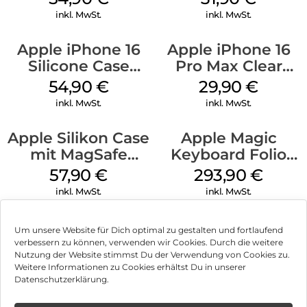
Transparent
inkl. MwSt.
inkl. MwSt.
Apple iPhone 16
Apple iPhone 16
Silicone Case
Pro Max Clear
MagSafe Black
Case MagSafe
54,90
€
29,90
€
Transparent
inkl. MwSt.
inkl. MwSt.
Apple Silikon Case
Apple Magic
mit MagSafe
Keyboard Folio
iPhone 14 Pro
iPad 10.9″ (10.Gen.)
57,90
€
293,90
€
(PRODUCT)RED
Weiß
inkl. MwSt.
inkl. MwSt.
Um unsere Website für Dich optimal zu gestalten und fortlaufend
verbessern zu können, verwenden wir Cookies. Durch die weitere
Nutzung der Website stimmst Du der Verwendung von Cookies zu.
Impressum
Weitere Informationen zu Cookies erhältst Du in unserer
Datenschutzerklärung.
AGB