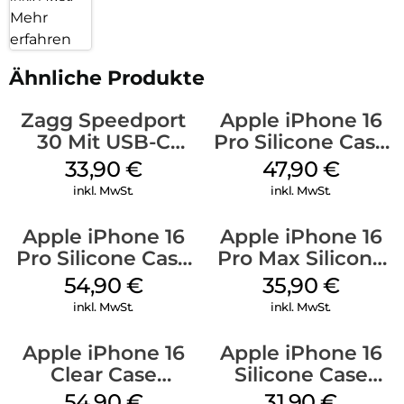
Mehr
erfahren
Ähnliche Produkte
Zagg Speedport
Apple iPhone 16
30 Mit USB-C
Pro Silicone Case
Kabel Weiß
MagSafe Denim
33,90
€
47,90
€
inkl. MwSt.
inkl. MwSt.
Apple iPhone 16
Apple iPhone 16
Pro Silicone Case
Pro Max Silicone
MagSafe Black
Case MagSafe
54,90
€
35,90
€
Denim
inkl. MwSt.
inkl. MwSt.
Apple iPhone 16
Apple iPhone 16
Clear Case
Silicone Case
MagSafe
MagSafe Fuchsia
54,90
€
31,90
€