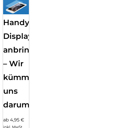
Handy
Displayfolie
anbringen
– Wir
kümmern
uns
darum!
ab 4,95 €
inkl. MwSt.