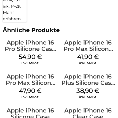
inkl. MwSt.
Mehr
erfahren
Ähnliche Produkte
Apple iPhone 16
Apple iPhone 16
Pro Silicone Case
Pro Max Silicone
MagSafe Black
Case MagSafe
54,90
€
41,90
€
Ultramarine
inkl. MwSt.
inkl. MwSt.
Apple iPhone 16
Apple iPhone 16
Pro Max Silicone
Plus Silicone Case
Case MagSafe
MagSafe Denim
47,90
€
38,90
€
Black
inkl. MwSt.
inkl. MwSt.
Apple iPhone 16
Apple iPhone 16
Silicone Case
Clear Case