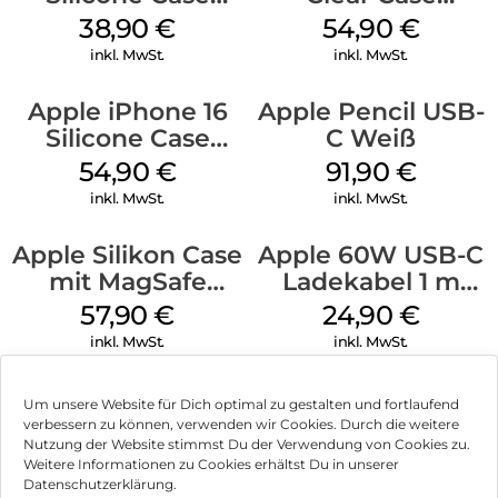
MagSafe
MagSafe
38,90
€
54,90
€
Ultramarine
Transparent
inkl. MwSt.
inkl. MwSt.
Apple iPhone 16
Apple Pencil USB-
Silicone Case
C Weiß
MagSafe Lake
54,90
€
91,90
€
Green
inkl. MwSt.
inkl. MwSt.
Apple Silikon Case
Apple 60W USB-C
mit MagSafe
Ladekabel 1 m
iPhone 14 Pro
Weiß
57,90
€
24,90
€
(PRODUCT)RED
inkl. MwSt.
inkl. MwSt.
Um unsere Website für Dich optimal zu gestalten und fortlaufend
verbessern zu können, verwenden wir Cookies. Durch die weitere
Nutzung der Website stimmst Du der Verwendung von Cookies zu.
Impressum
Weitere Informationen zu Cookies erhältst Du in unserer
Datenschutzerklärung.