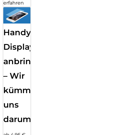
erfahren
Handy
Displayfolie
anbringen
– Wir
kümmern
uns
darum!
ab 4,95 €