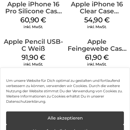
Apple iPhone 16
Apple iPhone 16
Pro Silicone Case
Clear Case
MagSafe Stone
MagSafe
60,90
€
54,90
€
Gray
Transparent
inkl. MwSt.
inkl. MwSt.
Apple Pencil USB-
Apple
C Weiß
Feingewebe Case
iPhone 15 Pro
91,90
€
61,90
€
MagSafe Schwarz
inkl. MwSt.
inkl. MwSt.
Um unsere Website für Dich optimal zu gestalten und fortlaufend
verbessern zu können, verwenden wir Cookies. Durch die weitere
Nutzung der Website stimmst Du der Verwendung von Cookies zu.
Impressum
Weitere Informationen zu Cookies erhältst Du in unserer
Datenschutzerklärung.
AGB
Datenschutz
Alle akzeptieren
Vertrag widerrufen