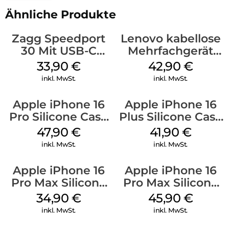
Ähnliche Produkte
Zagg Speedport
Lenovo kabellose
30 Mit USB-C
Mehrfachgerät
Kabel Weiß
Luna Grey
33,90
€
42,90
€
inkl. MwSt.
inkl. MwSt.
Apple iPhone 16
Apple iPhone 16
Pro Silicone Case
Plus Silicone Case
MagSafe Denim
MagSafe Stone
47,90
€
41,90
€
Gray
inkl. MwSt.
inkl. MwSt.
Apple iPhone 16
Apple iPhone 16
Pro Max Silicone
Pro Max Silicone
Case MagSafe
Case MagSafe
34,90
€
45,90
€
Denim
Ultramarine
inkl. MwSt.
inkl. MwSt.