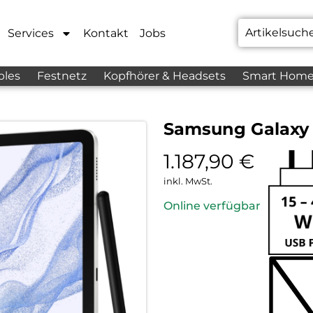
Services
Kontakt
Jobs
bles
Festnetz
Kopfhörer & Headsets
Smart Hom
Samsung Galaxy T
1.187,90
€
inkl. MwSt.
Online verfügbar