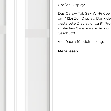
Großes Display:
Das Galaxy Tab S8+ Wi-Fi überz
cm / 12,4 Zoll Display. Dank 
gestaltete Display circa 91 Pr
schlankes Gehäuse aus Armor 
geschützt.
Viel Raum für Multiasking:
Schaue ein Video-Tutorial, su
Mehr lesen
und mache dir gleichzeitig No
kannst du das Display deines 
Apps so anordnen, als würdest 
Multitasking unterwegs steht 
Verfügung.
Für Ideen mit Schwung:
Mit dem im Lieferumfang enth
dem großen Display leicht von
Reaktionszeit von 2,8 Millisek
auf echtem Papier. So kannst 