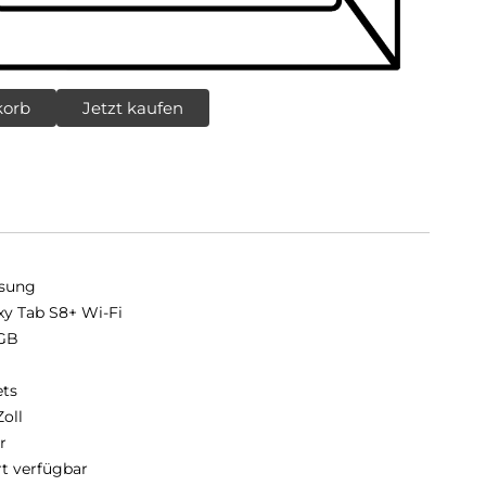
korb
Jetzt kaufen
sung
xy Tab S8+ Wi-Fi
GB
B
ets
Zoll
r
rt verfügbar