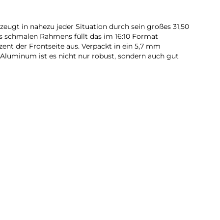
eugt in nahezu jeder Situation durch sein großes 31,50
des schmalen Rahmens füllt das im 16:10 Format
ozent der Frontseite aus. Verpackt in ein 5,7 mm
Aluminum ist es nicht nur robust, sondern auch gut
che in einem Onlineshop direkt die benötigten Produkte
tizen – dank der Multi Window-Ansicht mit Split View
Galaxy Tab S8+ Wi-Fi optimal nutzen und verschiedene
du parallel auf mehreren Screens arbeiten. Für schnelles
dir der derzeit schnellste WLAN Standard mit 6 GHz zur
altenen S Pen geht das Schreiben und Zeichnen auf
 der Hand. Durch die Druckspitze, mit einer kurzen
unden, entsteht ein natürliches Schreibgefühl nahezu wie
du schnell deine Notizen in Samsung Notes erstellen