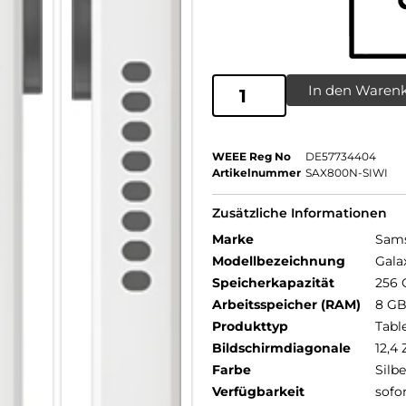
In den Waren
WEEE Reg No
DE57734404
Artikelnummer
SAX800N-SIWI
Zusätzliche Informationen
Marke
Sam
Modellbezeichnung
Gala
Speicherkapazität
256 
Arbeitsspeicher (RAM)
8 G
Produkttyp
Tabl
Bildschirmdiagonale
12,4 
Farbe
Silbe
Verfügbarkeit
sofo