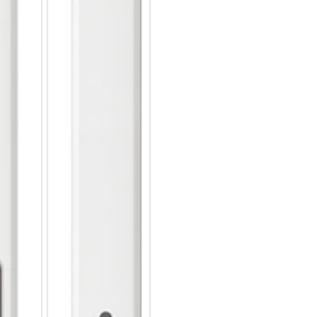
oder deine kreativsten Einfäll
Pen mal nicht, kannst Du ihn 
magnetisch anheften.
Bereit für großes Entertainme
Erlebe ein immersives Display,
Dank Super AMOLED Technolog
Kontrasten voll zur Geltung, w
Animationen in Videos oder Sp
Tab S8+ Wi-Fi über den bislan
seine 4 Nanometer-Architekt
Spielwelten in Echtzeit berec
ausdauernden Akku steht lang
mehr in Wege