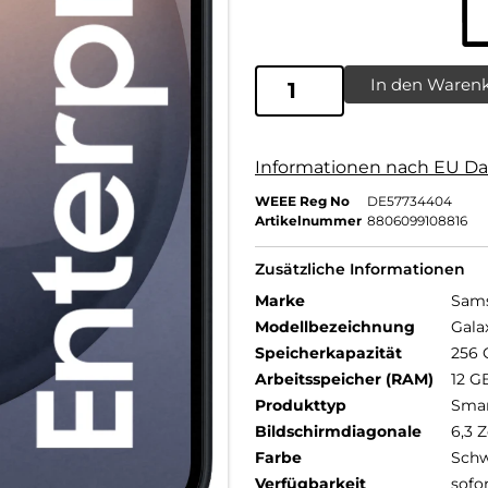
In den Waren
Informationen nach EU Da
WEEE Reg No
DE57734404
Artikelnummer
8806099108816
Zusätzliche Informationen
Marke
Sam
Modellbezeichnung
Gala
Speicherkapazität
256 
Arbeitsspeicher (RAM)
12 G
Produkttyp
Sma
Bildschirmdiagonale
6,3 Z
Farbe
Schw
Verfügbarkeit
sofo