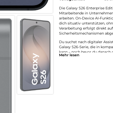
Die Galaxy S26 Enterprise Edit
Mitarbeitende in Unternehmen 
arbeiten. On-Device AI-Funkti
dich situativ unterstützen, oh
Verarbeitung erfolgt direkt a
Sicherheitsmechanismen abgesi
Du suchst nach digitaler Assi
Galaxy S26-Serie, die in komp
kann – noch bevor du danach g
Mehr lesen
Nachrichten und Teilen von Me
Das klare, helle Display unter
Lichtverhältnissen. Für Selbst
Scan-Funktionen die Erfassun
Arbeitsfluss. Unternehmen prof
regelmäßigen Updates und plan
Business-Smartphone, das sich
einzelnen Arbeitsplatz bis zur