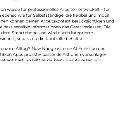
ion wurde für professionelles Arbeiten entwickelt – für
ebenso wie für Selbstständige, die flexibel und mobil
onen können deinen Arbeitskontext berücksichtigen und
ne dass sensible Informationen das Gerät verlassen. Die
uf dem Smartphone und wird durch integrierte
chert, sodass du die Kontrolle behältst.
stenz im Alltag? Now Nudge ist eine AI-Funktion der
atiblen Apps proaktiv passende Aktionen vorschlagen
efragt hast. So hilft es dir beim Beantworten von
dien.
stützt konzentriertes Arbeiten auch bei wechselnden
ständige und mobile Profis erleichtern Kamera- und
g von Dokumenten, Belegen oder Skizzen direkt im
itieren zusätzlich von zentraler Verwaltung,
barer Sicherheit über mehrere Jahre. So entsteht ein
 an unterschiedliche Arbeitsrealitäten anpasst – vom
 professionell gemanagten Geräteflotte.