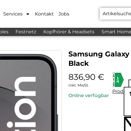
Services
Kontakt
Jobs
bles
Festnetz
Kopfhörer & Headsets
Smart Hom
Samsung Galaxy S
Black
836,90
€
inkl. MwSt.
Produkt
Online verfügbar