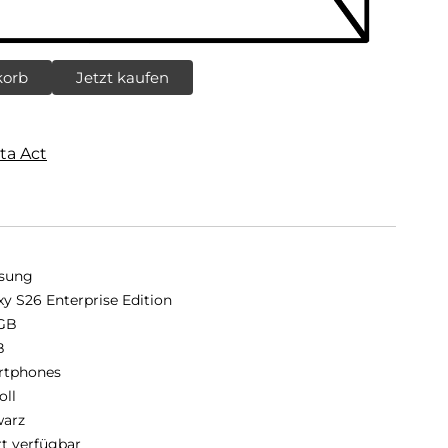
korb
Jetzt kaufen
ta Act
sung
xy S26 Enterprise Edition
GB
B
rtphones
oll
arz
rt verfügbar