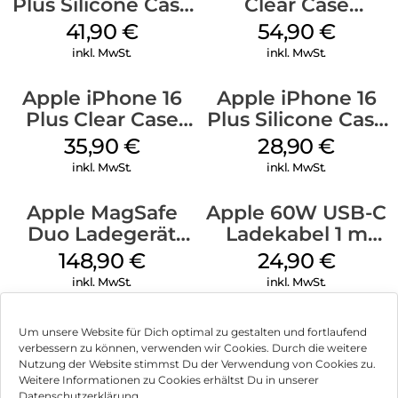
Plus Silicone Case
Clear Case
MagSafe Stone
MagSafe
41,90
€
54,90
€
Gray
Transparent
inkl. MwSt.
inkl. MwSt.
Apple iPhone 16
Apple iPhone 16
Plus Clear Case
Plus Silicone Case
MagSafe
MagSafe Black
35,90
€
28,90
€
Transparent
inkl. MwSt.
inkl. MwSt.
Apple MagSafe
Apple 60W USB-C
Duo Ladegerät
Ladekabel 1 m
Weiß
Weiß
148,90
€
24,90
€
inkl. MwSt.
inkl. MwSt.
Um unsere Website für Dich optimal zu gestalten und fortlaufend
verbessern zu können, verwenden wir Cookies. Durch die weitere
Nutzung der Website stimmst Du der Verwendung von Cookies zu.
Impressum
Weitere Informationen zu Cookies erhältst Du in unserer
Datenschutzerklärung.