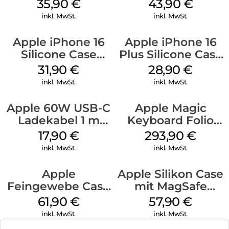
MagSafe
MagSafe Plum
35,90
€
43,90
€
Transparent
inkl. MwSt.
inkl. MwSt.
Apple iPhone 16
Apple iPhone 16
Silicone Case
Plus Silicone Case
MagSafe Fuchsia
MagSafe Black
31,90
€
28,90
€
inkl. MwSt.
inkl. MwSt.
Apple 60W USB-C
Apple Magic
Ladekabel 1 m
Keyboard Folio
Weiß
iPad 10.9″ (10.Gen.)
17,90
€
293,90
€
Weiß
inkl. MwSt.
inkl. MwSt.
Apple
Apple Silikon Case
Feingewebe Case
mit MagSafe
iPhone 15 Pro
iPhone 14 Pro
61,90
€
57,90
€
MagSafe Schwarz
(PRODUCT)RED
inkl. MwSt.
inkl. MwSt.