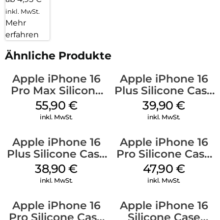
inkl. MwSt.
Mehr
erfahren
Ähnliche Produkte
Apple iPhone 16
Apple iPhone 16
Pro Max Silicone
Plus Silicone Case
Case MagSafe
MagSafe Plum
55,90
€
39,90
€
Stone Gray
inkl. MwSt.
inkl. MwSt.
Apple iPhone 16
Apple iPhone 16
Plus Silicone Case
Pro Silicone Case
MagSafe Denim
MagSafe Denim
38,90
€
47,90
€
inkl. MwSt.
inkl. MwSt.
Apple iPhone 16
Apple iPhone 16
Pro Silicone Case
Silicone Case