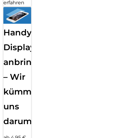
erfahren
Handy
Displayfolie
anbringen
– Wir
kümmern
uns
darum!
ab 4,95 €