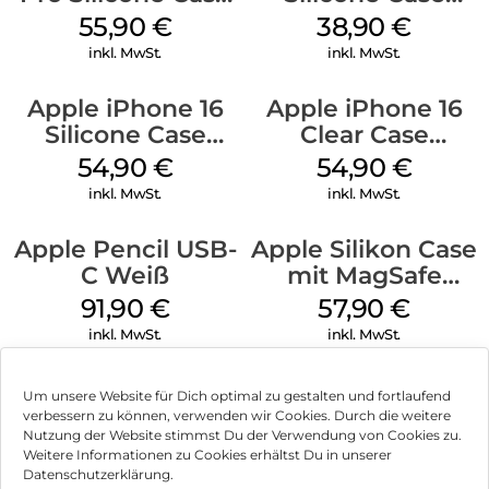
MagSafe Stone
MagSafe
55,90
€
38,90
€
Gray
Ultramarine
inkl. MwSt.
inkl. MwSt.
Apple iPhone 16
Apple iPhone 16
Silicone Case
Clear Case
MagSafe Lake
MagSafe
54,90
€
54,90
€
Green
Transparent
inkl. MwSt.
inkl. MwSt.
Apple Pencil USB-
Apple Silikon Case
C Weiß
mit MagSafe
iPhone 14 Pro
91,90
€
57,90
€
(PRODUCT)RED
inkl. MwSt.
inkl. MwSt.
Um unsere Website für Dich optimal zu gestalten und fortlaufend
verbessern zu können, verwenden wir Cookies. Durch die weitere
Nutzung der Website stimmst Du der Verwendung von Cookies zu.
Impressum
Weitere Informationen zu Cookies erhältst Du in unserer
Datenschutzerklärung.