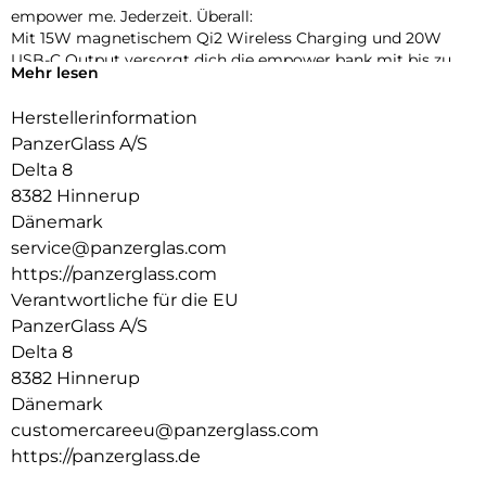
empower me. Jederzeit. Überall:
Mit 15W magnetischem Qi2 Wireless Charging und 20W
USB-C Output versorgt dich die empower bank mit bis zu
Mehr lesen
160 % zusätzlicher Energie. Einfach andocken und losladen –
kabellos, automatisch, stressfrei. Und das Beste? Sie besteht
Herstellerinformation
aus recyceltem Aluminium und kommt ganz ohne
PanzerGlass A/S
Plastikverpackung.
Delta 8
8382 Hinnerup
Dänemark
service@panzerglas.com
https://panzerglass.com
Verantwortliche für die EU
PanzerGlass A/S
Delta 8
8382 Hinnerup
Dänemark
customercareeu@panzerglass.com
https://panzerglass.de