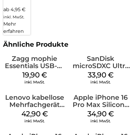
ab 4,95 €
inkl. MwSt.
Mehr
erfahren
Ähnliche Produkte
Zagg mophie
SanDisk
Essentials USB-C-
microSDXC Ultra
20W Charger PD
128 GB + Adapter
19,90
€
33,90
€
Weiß
Mobile
inkl. MwSt.
inkl. MwSt.
Lenovo kabellose
Apple iPhone 16
Mehrfachgerät
Pro Max Silicone
Luna Grey
Case MagSafe
42,90
€
34,90
€
Denim
inkl. MwSt.
inkl. MwSt.