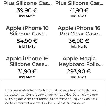
Plus Silicone Case
Plus Silicone Case
MagSafe Plum
MagSafe Stone
39,90
€
41,90
€
Gray
inkl. MwSt.
inkl. MwSt.
Apple iPhone 16
Apple iPhone 16
Silicone Case
Pro Clear Case
MagSafe Lake
MagSafe
54,90
€
36,90
€
Green
Transparent
inkl. MwSt.
inkl. MwSt.
Apple iPhone 16
Apple Magic
Silicone Case
Keyboard Folio
MagSafe Fuchsia
iPad 10.9″ (10.Gen.)
31,90
€
293,90
€
Weiß
inkl. MwSt.
inkl. MwSt.
Um unsere Website für Dich optimal zu gestalten und fortlaufend
verbessern zu können, verwenden wir Cookies. Durch die weitere
Nutzung der Website stimmst Du der Verwendung von Cookies zu.
Impressum
Weitere Informationen zu Cookies erhältst Du in unserer