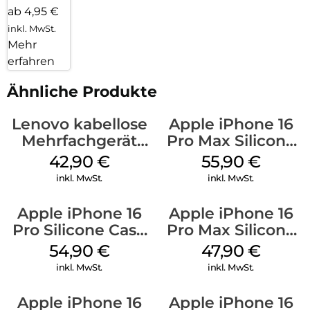
ab 4,95 €
inkl. MwSt.
Mehr
erfahren
Ähnliche Produkte
Lenovo kabellose
Apple iPhone 16
Mehrfachgerät
Pro Max Silicone
Luna Grey
Case MagSafe
42,90
€
55,90
€
Stone Gray
inkl. MwSt.
inkl. MwSt.
Apple iPhone 16
Apple iPhone 16
Pro Silicone Case
Pro Max Silicone
MagSafe Black
Case MagSafe
54,90
€
47,90
€
Black
inkl. MwSt.
inkl. MwSt.
Apple iPhone 16
Apple iPhone 16