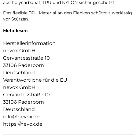
aus Polycarbonat, TPU und NYLON sicher geschützt.
Das flexible TPU Material an den Flanken schützt zuverlässig
vor Stürzen.
Das Display ist durch die seitlichen Flanken geschützt.
Mehr lesen
Durch die verwendeten Materialien ist ihr Gerät bestens
Herstellerinformation
geschützt.
nevox GmbH
Die Anschlüsse, Knöpfe und Kamera bleiben voll zugänglich.
Cervantesstraße 10
33106 Paderborn
Hochwertiges Schmutzabweisendes Material und langlebige
Deutschland
Zusammensetzung der Materialien.
Verantwortliche für die EU
nevox GmbH
Cervantesstraße 10
33106 Paderborn
Deutschland
info@nevox.de
https://nevox.de