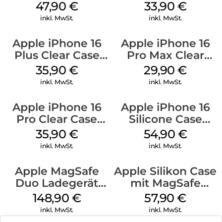
Case MagSafe
MagSafe Lake
47,90
€
33,90
€
Black
Green
inkl. MwSt.
inkl. MwSt.
Apple iPhone 16
Apple iPhone 16
Plus Clear Case
Pro Max Clear
MagSafe
Case MagSafe
35,90
€
29,90
€
Transparent
Transparent
inkl. MwSt.
inkl. MwSt.
Apple iPhone 16
Apple iPhone 16
Pro Clear Case
Silicone Case
MagSafe
MagSafe Black
35,90
€
54,90
€
Transparent
inkl. MwSt.
inkl. MwSt.
Apple MagSafe
Apple Silikon Case
Duo Ladegerät
mit MagSafe
Weiß
iPhone 14 Pro
148,90
€
57,90
€
(PRODUCT)RED
inkl. MwSt.
inkl. MwSt.