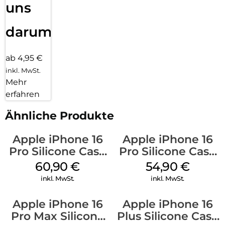
uns
darum!
ab 4,95 €
inkl. MwSt.
Mehr
erfahren
Ähnliche Produkte
Apple iPhone 16
Apple iPhone 16
Pro Silicone Case
Pro Silicone Case
MagSafe Stone
MagSafe Black
60,90
€
54,90
€
Gray
inkl. MwSt.
inkl. MwSt.
Apple iPhone 16
Apple iPhone 16
Pro Max Silicone
Plus Silicone Case