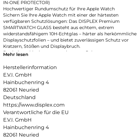
IN-ONE PROTECTOR)
Hochwertiger Rundumschutz für Ihre Apple Watch
Sichern Sie Ihre Apple Watch mit einer der härtesten
verfügbaren Schutzlösungen: Das DISPLEX Premium
SMARTWATCH GLASS besteht aus echtem, extrem
widerstandsfähigem 10H-Echtglas – härter als herkömmliche
Displayschutzfolien – und bietet zuverlässigen Schutz vor
Kratzern, Stößen und Displaybruch.
Dank des schlanken, matt-schwarzen Rahmens aus
Mehr lesen
stoßfestem Polycarbonat wird nicht nur das Display,
sondern das gesamte Gehäuse geschützt – ohne aufzutragen
Herstellerinformation
oder die Bedienung zu beeinträchtigen. Die integrierte
E.V.I. GmbH
umlaufende Dichtung sorgt für eine IP68-Zertifizierung, die
Hainbuchenring 4
die Uhr effektiv vor Wasser und Staub schützt – ideal für
82061 Neuried
sportliche Aktivitäten, Outdoor-Einsätze und den täglichen
Gebrauch.
Deutschland
Eine High-Tech-Anti-Fingerprint-Beschichtung reduziert
https://www.displex.com
Fingerabdrücke und erleichtert die Reinigung, während die
Verantwortliche für die EU
reaktionsschnelle Touch- und Button-Bedienung vollständig
E.V.I. GmbH
erhalten bleibt. Die Uhr lässt sich zudem komfortabel laden,
Hainbuchenring 4
ohne den Schutz entfernen zu müssen. Dank Snap-On-
Technologie ist die Montage ebenso einfach wie die
82061 Neuried