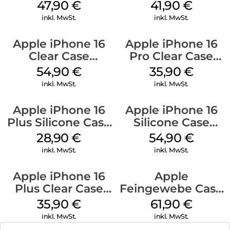
MagSafe Denim
MagSafe Stone
47,90
€
41,90
€
Gray
inkl. MwSt.
inkl. MwSt.
Apple iPhone 16
Apple iPhone 16
Clear Case
Pro Clear Case
MagSafe
MagSafe
54,90
€
35,90
€
Transparent
Transparent
inkl. MwSt.
inkl. MwSt.
Apple iPhone 16
Apple iPhone 16
Plus Silicone Case
Silicone Case
MagSafe Black
MagSafe Black
28,90
€
54,90
€
inkl. MwSt.
inkl. MwSt.
Apple iPhone 16
Apple
Plus Clear Case
Feingewebe Case
MagSafe
iPhone 15 Pro
35,90
€
61,90
€
Transparent
MagSafe Schwarz
inkl. MwSt.
inkl. MwSt.