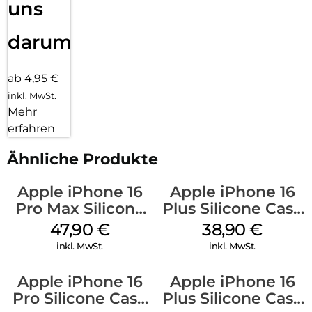
uns
darum!
ab 4,95 €
inkl. MwSt.
Mehr
erfahren
Ähnliche Produkte
Apple iPhone 16
Apple iPhone 16
Pro Max Silicone
Plus Silicone Case
Case MagSafe
MagSafe Denim
47,90
€
38,90
€
Black
inkl. MwSt.
inkl. MwSt.
Apple iPhone 16
Apple iPhone 16
Pro Silicone Case
Plus Silicone Case