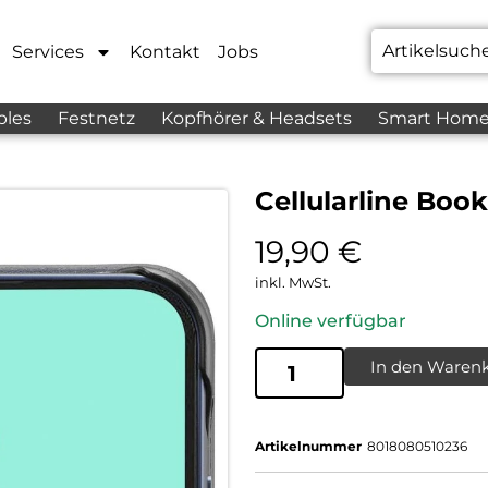
Services
Kontakt
Jobs
bles
Festnetz
Kopfhörer & Headsets
Smart Hom
Cellularline Boo
19,90
€
inkl. MwSt.
Online verfügbar
In den Waren
Artikelnummer
8018080510236