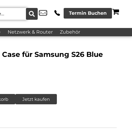
Termin Buchen
e
Netzwerk & Router
Zubehör
k Case für Samsung S26 Blue
korb
Jetzt kaufen