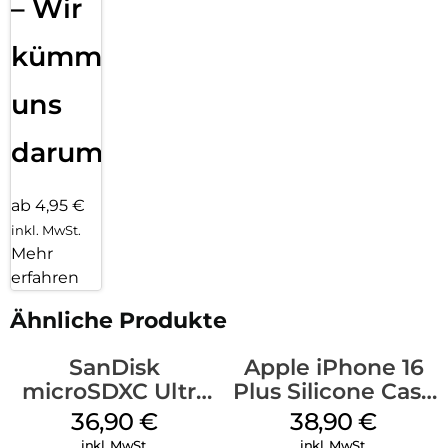
– Wir
kümmern
uns
darum!
ab 4,95 €
inkl. MwSt.
Mehr
erfahren
Ähnliche Produkte
SanDisk
Apple iPhone 16
microSDXC Ultra
Plus Silicone Case
128 GB + Adapter
MagSafe Denim
36,90
€
38,90
€
Mobile
inkl. MwSt.
inkl. MwSt.