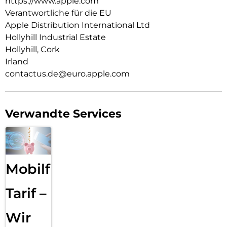
https://www.apple.com
leg es auf dein Qi2.2- oder Qi zertifiziertes Ladegerät.
Verantwortliche für die EU
Apple Distribution International Ltd
Wie jedes von Apple entwickelte Case durchläuft es im Laufe
des Design‑ und Fertigungs­prozesses Tausende von
Hollyhill Industrial Estate
Teststunden. Deshalb sieht es nicht nur großartig aus,
Hollyhill, Cork
sondern schützt dein iPhone auch vor Kratzern und bei
Irland
Stürzen.
contactus.de@euro.apple.com
Verwandte Services
Mobilfunk
Tarif –
Wir