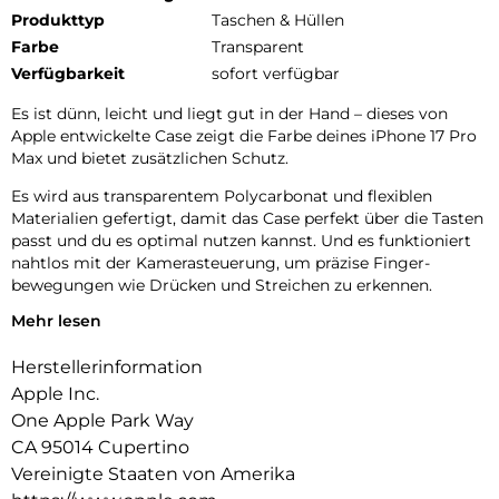
Produkttyp
Taschen & Hüllen
Farbe
Transparent
Verfügbarkeit
sofort verfügbar
Es ist dünn, leicht und liegt gut in der Hand – dieses von
Apple entwickelte Case zeigt die Farbe deines iPhone 17 Pro
Max und bietet zusätzlichen Schutz.
Es wird aus transparentem Polycarbonat und flexiblen
Materialien gefertigt, damit das Case perfekt über die Tasten
passt und du es optimal nutzen kannst. Und es funktioniert
nahtlos mit der Kamera­steuerung, um präzise Finger­
bewegungen wie Drücken und Streichen zu erkennen.
Mehr lesen
Innen‑ und Außenseite sind mit einer kratzfesten
Beschichtung versehen. Und alle Materialien und
Herstellerinformation
Beschichtungen wurden optimiert, um zu verhindern, dass
das Case mit der Zeit vergilbt.
Apple Inc.
One Apple Park Way
Mit integrierten Magneten, die sich perfekt am iPhone 17 Pro
CA 95014 Cupertino
Max ausrichten, hält das Case ganz einfach und sorgt für
schnelleres kabelloses Laden. Lass dein iPhone beim Laden
Vereinigte Staaten von Amerika
einfach im Case und docke dein MagSafe Ladegerät an. Oder