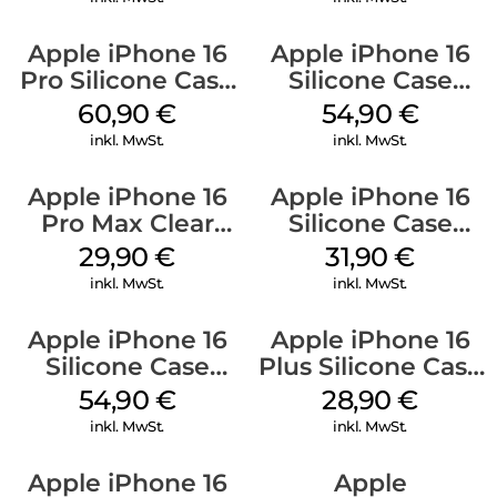
Apple iPhone 16
Apple iPhone 16
Pro Silicone Case
Silicone Case
MagSafe Stone
MagSafe Black
60,90
€
54,90
€
Gray
inkl. MwSt.
inkl. MwSt.
Apple iPhone 16
Apple iPhone 16
Pro Max Clear
Silicone Case
Case MagSafe
MagSafe Fuchsia
29,90
€
31,90
€
Transparent
inkl. MwSt.
inkl. MwSt.
Apple iPhone 16
Apple iPhone 16
Silicone Case
Plus Silicone Case
MagSafe Lake
MagSafe Black
54,90
€
28,90
€
Green
inkl. MwSt.
inkl. MwSt.
Apple iPhone 16
Apple