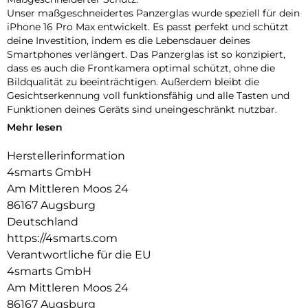
Unser maßgeschneidertes Panzerglas wurde speziell für dein
iPhone 16 Pro Max entwickelt. Es passt perfekt und schützt
deine Investition, indem es die Lebensdauer deines
Smartphones verlängert. Das Panzerglas ist so konzipiert,
dass es auch die Frontkamera optimal schützt, ohne die
Bildqualität zu beeinträchtigen. Außerdem bleibt die
Gesichtserkennung voll funktionsfähig und alle Tasten und
Funktionen deines Geräts sind uneingeschränkt nutzbar.
Mehr lesen
Einfache Montage:
Unser Second Glass ist nicht nur robust, sondern auch
Herstellerinformation
einfacher zu montieren wie eine Panzerfolie. Mit dem
4smarts GmbH
mitgelieferten Montagerahmen lässt sich das Schutzglas
exakt positionieren und dank des Reinigungssets staubfrei
Am Mittleren Moos 24
anbringen. Und wenn es Zeit ist, das Glas auszutauschen, ist
86167 Augsburg
das genauso einfach. Mit unserem Second Glas erhältst du
Deutschland
einen effektiven und benutzerfreundlichen Schutz für das
https://4smarts.com
Display deines Mobilgeräts.
Verantwortliche für die EU
Kristallklare Qualität:
4smarts GmbH
Der Displayschutz bietet nicht nur optimalen Schutz für dein
Am Mittleren Moos 24
Smartphone, sondern garantiert auch die uneingeschränkte
86167 Augsburg
Nutzung des Touchscreens. Trotz seiner Robustheit bleibt