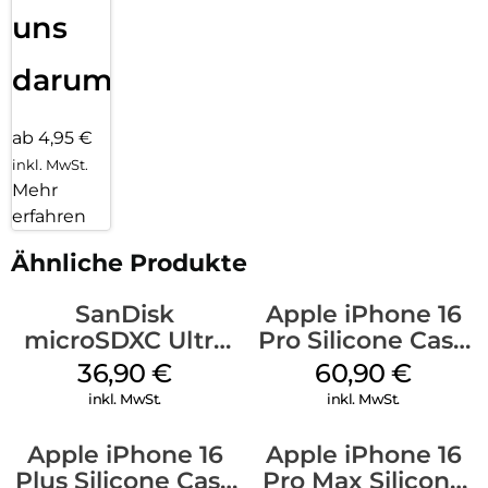
uns
darum!
ab 4,95 €
inkl. MwSt.
Mehr
erfahren
Ähnliche Produkte
SanDisk
Apple iPhone 16
microSDXC Ultra
Pro Silicone Case
128 GB + Adapter
MagSafe Stone
36,90
€
60,90
€
Mobile
Gray
inkl. MwSt.
inkl. MwSt.
Apple iPhone 16
Apple iPhone 16
Plus Silicone Case
Pro Max Silicone