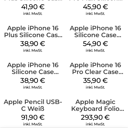
MagSafe Stone
Case MagSafe
41,90
€
45,90
€
Gray
Ultramarine
inkl. MwSt.
inkl. MwSt.
Apple iPhone 16
Apple iPhone 16
Plus Silicone Case
Silicone Case
MagSafe Denim
MagSafe Black
38,90
€
54,90
€
inkl. MwSt.
inkl. MwSt.
Apple iPhone 16
Apple iPhone 16
Silicone Case
Pro Clear Case
MagSafe
MagSafe
38,90
€
35,90
€
Ultramarine
Transparent
inkl. MwSt.
inkl. MwSt.
Apple Pencil USB-
Apple Magic
C Weiß
Keyboard Folio
iPad 10.9″ (10.Gen.)
91,90
€
293,90
€
Weiß
inkl. MwSt.
inkl. MwSt.