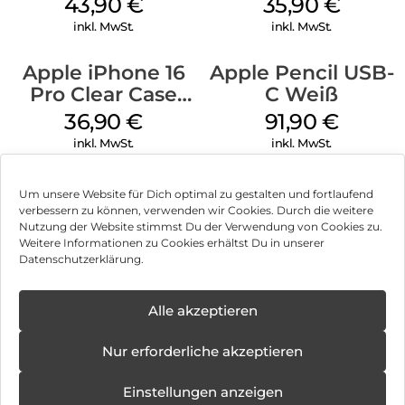
43,90
€
35,90
€
Transparent
inkl. MwSt.
inkl. MwSt.
Apple iPhone 16
Apple Pencil USB-
Pro Clear Case
C Weiß
MagSafe
36,90
€
91,90
€
Transparent
inkl. MwSt.
inkl. MwSt.
Um unsere Website für Dich optimal zu gestalten und fortlaufend
verbessern zu können, verwenden wir Cookies. Durch die weitere
Nutzung der Website stimmst Du der Verwendung von Cookies zu.
Impressum
Weitere Informationen zu Cookies erhältst Du in unserer
Datenschutzerklärung.
AGB
Datenschutz
Alle akzeptieren
Vertrag widerrufen
Nur erforderliche akzeptieren
Hinweis zur Batterieentsorgung
Einstellungen anzeigen