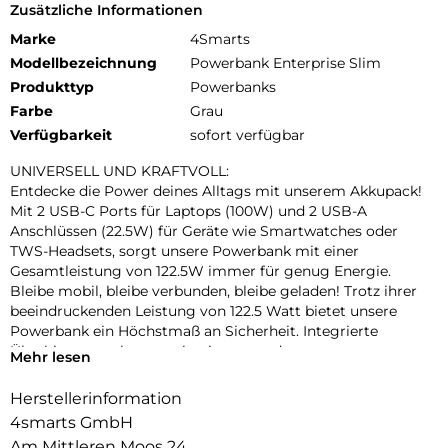
Zusätzliche Informationen
Marke
4Smarts
Modellbezeichnung
Powerbank Enterprise Slim
Produkttyp
Powerbanks
Farbe
Grau
Verfügbarkeit
sofort verfügbar
UNIVERSELL UND KRAFTVOLL:
Entdecke die Power deines Alltags mit unserem Akkupack!
Mit 2 USB-C Ports für Laptops (100W) und 2 USB-A
Anschlüssen (22.5W) für Geräte wie Smartwatches oder
TWS-Headsets, sorgt unsere Powerbank mit einer
Gesamtleistung von 122.5W immer für genug Energie.
Bleibe mobil, bleibe verbunden, bleibe geladen! Trotz ihrer
beeindruckenden Leistung von 122.5 Watt bietet unsere
Powerbank ein Höchstmaß an Sicherheit. Integrierte
Überhitzungsschutzmechanismen und
Mehr lesen
Sicherheitszertifizierungen machen sie zuverlässig und
sicher für den täglichen Gebrauch.
Herstellerinformation
4smarts GmbH
HOHE KAPAZITÄT UND FLUGZEUGTAUGLICH:
Bereit zum Abheben? Mit unserer Laptop Powerbank bist du
Am Mittleren Moos 24