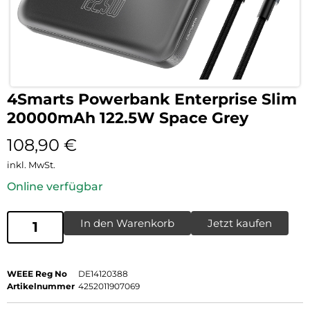
4Smarts Powerbank Enterprise Slim
20000mAh 122.5W Space Grey
108,90
€
inkl. MwSt.
Online verfügbar
In den Warenkorb
Jetzt kaufen
WEEE Reg No
DE14120388
Artikelnummer
4252011907069