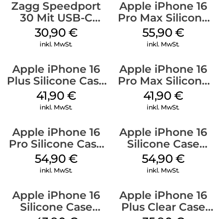
Zagg Speedport
Apple iPhone 16
30 Mit USB-C
Pro Max Silicone
Kabel Weiß
Case MagSafe
30,90
€
55,90
€
Stone Gray
inkl. MwSt.
inkl. MwSt.
Apple iPhone 16
Apple iPhone 16
Plus Silicone Case
Pro Max Silicone
MagSafe Stone
Case MagSafe
41,90
€
41,90
€
Gray
Ultramarine
inkl. MwSt.
inkl. MwSt.
Apple iPhone 16
Apple iPhone 16
Pro Silicone Case
Silicone Case
MagSafe Black
MagSafe Black
54,90
€
54,90
€
inkl. MwSt.
inkl. MwSt.
Apple iPhone 16
Apple iPhone 16
Silicone Case
Plus Clear Case
MagSafe Plum
MagSafe